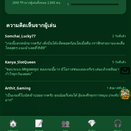
2845 รีวิวจากผู้เล่นทั้งหมด 2,845 คน
1
ความคิดเห็นจากผู้เล่น
Somchai_Lucky77
2 วันที่แล้ว
“เกมนี้แตกหนักมากครับ! เพิ่งปั่นได้แจ็คพอตก้อนโตเมื่อคืน กราฟิกสวยงามและลื่น
ไหลสุดๆ แนะนำเลยที่ th89”
Kanya_SlotQueen
5 วันที่แล้ว
“ชอบระบบ Megaways ของเกมนี้มาก มีโอกาสชนะเยอะจริงๆ เล่นแล้วเพลินมาก ได้
กำไรทุกวันเลยค่ะ”
Arthit_Gaming
1 สัปดาห์ที่แล้ว
“เป็นเกมที่โบนัสเข้าบ่อยมากครับ ทุนน้อยก็เล่นได้ ลุ้นระทึกทุกการหมุน ประทับใจ
มาก”
🏠
📝
👥
💎
🎧
หน้าแรก
Agent
Join
โบนัส
ติดต่อ