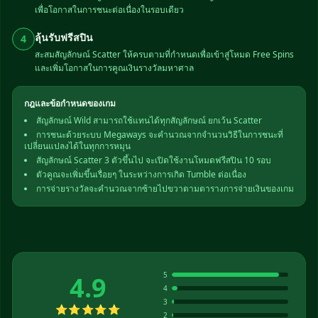
เพื่อโอกาสในการชนะต่อเนื่องในรอบเดียว
ลุ้นรับฟรีสปิน
4
สะสมสัญลักษณ์ Scatter ให้ครบตามที่กำหนดเพื่อเข้าสู่โหมด Free Spins
และเพิ่มโอกาสในการคูณเงินรางวัลมหาศาล
กฎและข้อกำหนดของเกม
สัญลักษณ์ Wild สามารถใช้แทนได้ทุกสัญลักษณ์ ยกเว้น Scatter
การชนะด้วยระบบ Megaways จะคำนวณจากจำนวนวิธีในการชนะที่
เปลี่ยนแปลงได้ในทุกการหมุน
สัญลักษณ์ Scatter 3 ตัวขึ้นไป จะเปิดใช้งานโหมดฟรีสปิน 10 รอบ
ตัวคูณจะเพิ่มขึ้นเรื่อยๆ ในระหว่างการเกิด Tumble ต่อเนื่อง
การจ่ายรางวัลจะคำนวณจากซ้ายไปขวาตามตารางการจ่ายเงินของเกม
5
4.9
4
3
⭐⭐⭐⭐⭐
2