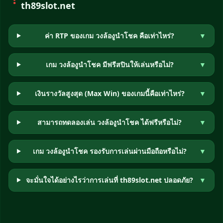
th89slot.net
ค่า RTP ของเกม วงล้องูนำโชค คือเท่าไหร่?
▼
เกม วงล้องูนำโชค มีฟรีสปินให้เล่นหรือไม่?
▼
เงินรางวัลสูงสุด (Max Win) ของเกมนี้คือเท่าไหร่?
▼
สามารถทดลองเล่น วงล้องูนำโชค ได้ฟรีหรือไม่?
▼
เกม วงล้องูนำโชค รองรับการเล่นผ่านมือถือหรือไม่?
▼
จะมั่นใจได้อย่างไรว่าการเล่นที่ th89slot.net ปลอดภัย?
▼