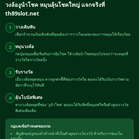
วงล้องูนำโชค หมุนลุ้นโชคใหญ่ แจกจริงที่
th89slot.net
วางเดิมพัน
1
เลือกจำนวนเงินเดิมพันที่คุณต้องการวางในแต่ละรอบการหมุนให้เรียบร้อย
หมุนวงล้อ
2
กดปุ่มหมุนเพื่อเริ่มต้นการลุ้นโชค ให้วงล้อนำโชคหมุนไปจนกว่าจะหยุดที่
รางวัลใดรางวัลหนึ่ง
รับรางวัล
3
เมื่อวงล้อหยุดหมุน หากลูกศรชี้ที่ช่องรางวัลใด คุณจะได้รับเงินรางวัลตาม
อัตราที่ระบุไว้ทันที
ลุ้นโบนัสพิเศษ
4
หากวงล้อหยุดที่ช่อง 'งูนำโชค' คุณจะได้รับสิทธิ์หมุนฟรีหรือตัวคูณรางวัล
พิเศษเพิ่มเติม
กฎและข้อกำหนดของเกม
สัญลักษณ์งูทองคำทำหน้าที่เป็นตัวคูณรางวัล x10 สำหรับการชนะใน
รอบนั้น