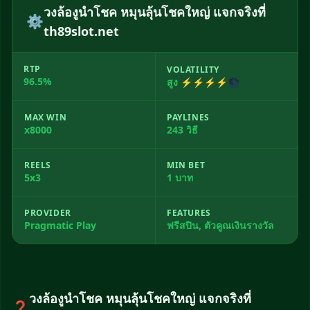
วงล้องูนำโชค หมุนลุ้นโชคใหญ่ แจกจริงที่
⚙️
th89slot.net
RTP
VOLATILITY
96.5%
สูง ⚡⚡⚡⚡🌑
MAX WIN
PAYLINES
x8000
243 วิธี
REELS
MIN BET
5x3
1 บาท
PROVIDER
FEATURES
Pragmatic Play
ฟรีสปิน, ตัวคูณเงินรางวัล
วงล้องูนำโชค หมุนลุ้นโชคใหญ่ แจกจริงที่
❓