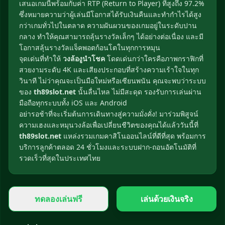
เสนอเกมนี้พร้อมกับค่า RTP (Return to Player) ที่สูงถึง 97.2%
ซึ่งหมายความว่าผู้เล่นมีโอกาสได้รับเงินคืนและทำกำไรได้สูง
กว่าเกมทั่วไปในตลาด ความผันผวนของเกมอยู่ในระดับปาน
กลาง ทำให้คุณสามารถลุ้นรางวัลเล็กๆ ได้อย่างต่อเนื่อง และมี
โอกาสลุ้นรางวัลแจ็คพอตก้อนโตในทุกการหมุน
จุดเด่นที่ทำให้
วงล้องูนำโชค
โดดเด่นกว่าใครคือภาพกราฟิกที่
สวยงามระดับ 4K และเสียงประกอบที่สร้างความเร้าใจในทุก
วินาที ไม่ว่าคุณจะเป็นมือใหม่หรือเซียนพนัน คุณจะพบว่าระบบ
ของ
th89slot.net
นั้นลื่นไหล ไม่มีสะดุด รองรับการเล่นผ่าน
มือถือทุกระบบทั้ง iOS และ Android
อย่ารอช้าที่จะเริ่มต้นการเดินทางสู่ความมั่งคั่ง! มาร่วมพิสูจน์
ความเฮงและหมุนวงล้อเพื่อเปลี่ยนชีวิตของคุณได้แล้ววันนี้ที่
th89slot.net
แหล่งรวมเกมคาสิโนออนไลน์ที่ดีที่สุด พร้อมการ
บริการลูกค้าตลอด 24 ชั่วโมงและระบบฝาก-ถอนอัตโนมัติที่
รวดเร็วที่สุดในประเทศไทย
ทดลองเล่นฟรี
เล่นด้วยเงินจริง